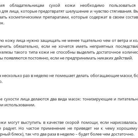
мя обладательницам сухой кожи необходимо пользоваться 
ля лица, которые предотвратят шелушение и чувство стягивания. Вме
ть косметическими препаратами, которые содержат в своем составе 
к.
ую кожу лица нужно защищать не менее тщательно чем от ветра и хол
чить обязательно, если не хочется иметь неприятных последствий
железы такого типа кожи не способны выделить достаточное количес
ы появляются постоянно, если не предпринимать никаких действий.
а несколько раз в неделю не помешает делать обогащающие маски, бо
о.
ае сухости лица делаются два вида масок: тонизирующие и питательн
и использовании. 
ожи могут выступить в качестве скорой помощи, если нарисовалась 
 радует. Но частое применение не приведет ни к чему хорошему (
ный блеск), так что два раза в неделю – будет более чем достаточно.