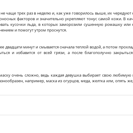
е чаще трех раз в неделю и, как уже говорилось выше, их чередуют 
носных факторов и значительно укрепляют тонус самой кожи. В кач
зовать кусочки льда, в которых заморозили сушенную ромашку или к
нением и помогут утром проснутся.
ее двадцати минут и смывается сначала теплой водой, а потом прохла
ться и избавится от всей грязи, а после благополучно закрыться
 маску очень сложно, ведь каждая девушка выбирает свою любимую 
знообразен, например, маска из огурцов, меда, желтка или, опять же