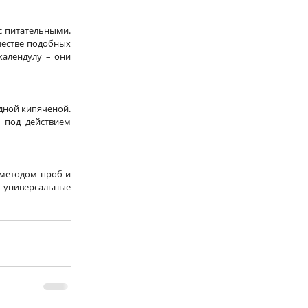
с питательными. 
естве подобных 
алендулу – они 
дной кипяченой. 
 под действием 
методом проб и 
, универсальные 