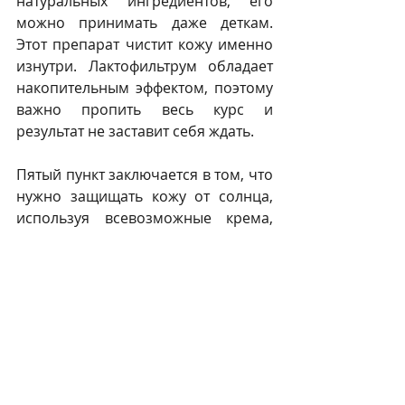
натуральных ингредиентов, его 
можно принимать даже деткам. 
Этот препарат чистит кожу именно 
изнутри. Лактофильтрум обладает 
накопительным эффектом, поэтому 
важно пропить весь курс и 
результат не заставит себя ждать.
Пятый пункт заключается в том, что 
нужно защищать кожу от солнца, 
используя всевозможные крема, 
шляпы, кепки, зонтики. Запомните, 
что чем меньше солнца попадает 
на вашу кожу, тем дольше она будет 
молодой.
Шестой пункт – это косметика для 
ухода за кожей. Поэтому, важно 
определить свой тип кожи и 