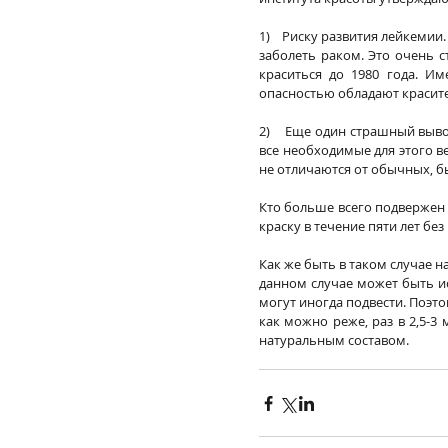
1)    Риску развития лейкемии
заболеть раком. Это очень с
краситься до 1980 года. Им
опасностью обладают красите
2)    Еще один страшный выво
все необходимые для этого ве
не отличаются от обычных, б
Кто больше всего подвержен
краску в течение пяти лет бе
Как же быть в таком случае 
данном случае может быть ис
могут иногда подвести. Поэто
как можно реже, раз в 2,5-3
натуральным составом.