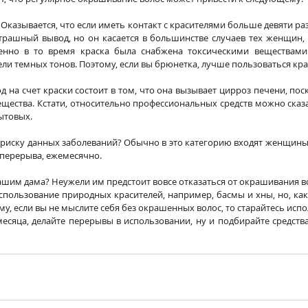
. Оказывается, что если иметь контакт с красителями больше девяти раз
трашный вывод, но он касается в большинстве случаев тех женщин, 
енно в то время краска была снабжена токсическими веществами.
ли темных тонов. Поэтому, если вы брюнетка, лучше пользоваться кр
д на счет краски состоит в том, что она вызывает цирроз печени, пос
щества. Кстати, относительно профессиональных средств можно сказат
ытовых.
 риску данных заболеваний? Обычно в это категорию входят женщины
з перерыва, ежемесячно.
нашим дама? Неужели им предстоит вовсе отказаться от окрашивания в
пользование природных красителей, например, басмы и хны, но, как 
му, если вы не мыслите себя без окрашенных волос, то старайтесь испол
 месяца, делайте перерывы в использовании, ну и подбирайте средств