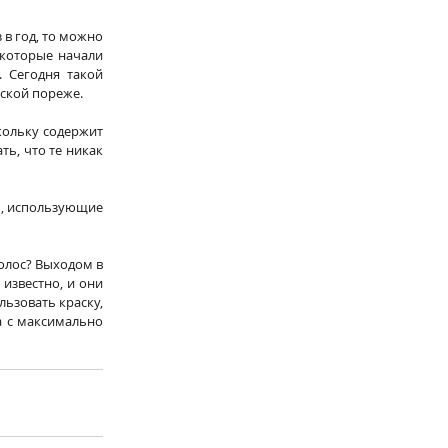
 в год, то можно 
которые начали 
 Сегодня такой 
аской пореже.
кольку содержит 
ь, что те никак 
, использующие 
олос? Выходом в 
известно, и они 
ьзовать краску, 
а с максимально 