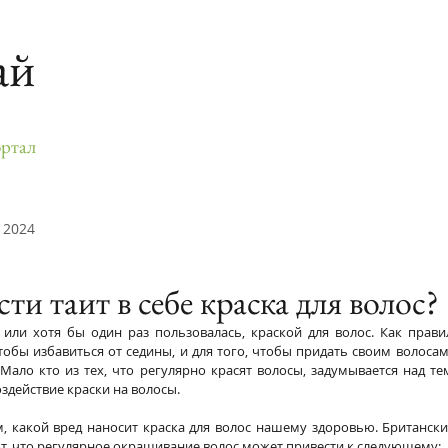
ай
ртал
 2024
ти таит в себе краска для волос?
или хотя бы один раз пользовалась, краской для волос. Как правил
обы избавиться от седины, и для того, чтобы придать своим волосам
 Мало кто из тех, что регулярно красят волосы, задумывается над те
здействие краски на волосы.
 какой вред наносит краска для волос нашему здоровью. Британские
т, что регулярное окрашивание волос может привести к следующему: