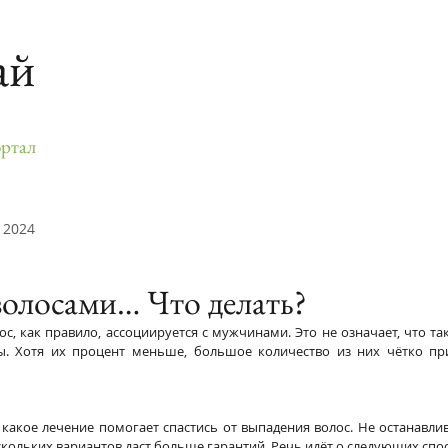
ай
ртал
 2024
олосами… Что делать?
с, как правило, ассоциируется с мужчинами. Это не означает, что та
. Хотя их процент меньше, большое количество из них чётко при
 какое лечение помогает спастись от выпадения волос. Не останавли
скольких вариантов даст больше гарантий. Речь идёт о следующих спо