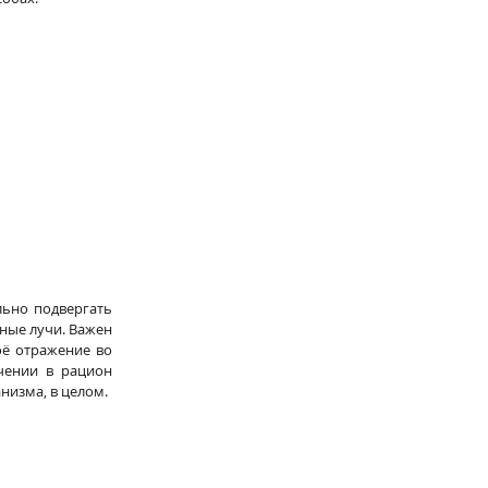
ьно подвергать 
ные лучи. Важен 
ё отражение во 
чении в рацион 
низма, в целом.