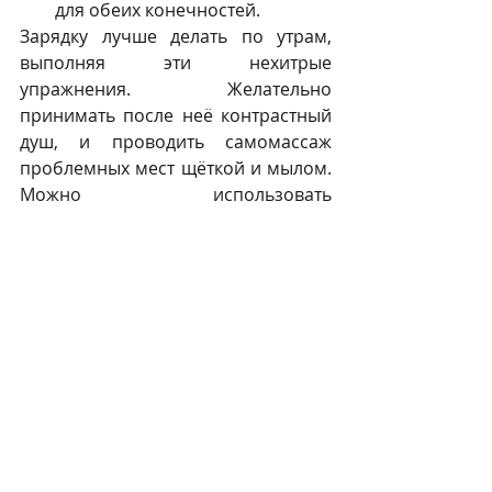
для обеих конечностей. 
Зарядку лучше делать по утрам, 
выполняя эти нехитрые 
упражнения. Желательно 
принимать после неё контрастный 
душ, и проводить самомассаж 
проблемных мест щёткой и мылом. 
Можно использовать 
антицеллюлитное мыло, а затем 
крем. 
Их приобретают в магазине, а 
можно использовать народные 
средства и сделать смесь самой. 
Смешать размолотый кофе, 
морскую соль, оливковое, 
лимонное, апельсиновое или 
мандариновое масло, корицу, воду, 