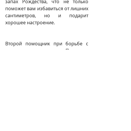
запах Рождества, что не только 
поможет вам избавиться от лишних 
сантиметров, но и подарит 
хорошее настроение.
Второй помощник при борьбе с 
целлюлитом – это какао. Покупаем 
в магазине обычный какао – 
порошок. К нему добавляем уже 
любимое нами эфирное масло 
цитруса и получаем шоколадное 
обертывание! Волшебный запах 
шоколада привлекает любую 
женщину, а если он еще и 
оказывается полезным для фигуры 
– ему нет цены. 