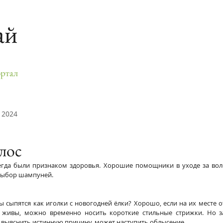
ай
ртал
 2024
лос
егда были признаком здоровья. Хорошие помощники в уходе за вол
выбор шампуней.
ы сыпятся как иголки с новогодней ёлки? Хорошо, если на их месте о
 живы, можно временно носить короткие стильные стрижки. Но за
не выяснить истинную причину, может наступить облысение.