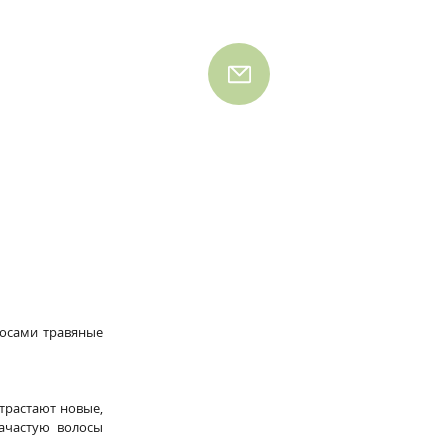
осами травяные 
трастают новые, 
частую волосы 