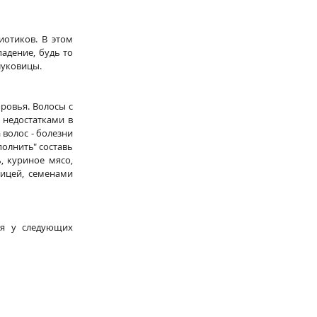
тиков. В этом 
дение, будь то 
луковицы.
овья. Волосы с 
недостатками в 
волос - болезни 
олнить" составь 
 куриное мясо, 
ицей, семенами 
я у следующих 