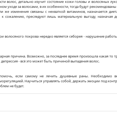
ласти волос, детально изучит состояние кожи головы и волосяных лук
ном уходе за волосами, в их особенности, тогда будут рекомендованы
и же изменения связаны с нехваткой витаминов, назначается диет
 к сожалению, преследуют лишь материальную выгоду, назначая д
ри волосяного покрова нередко является себорея - нарушение работы
оварная причина. Возможно, за последнее время произошла какая то тр
 депрессия - всё это может быть причиной выпадения волос.
омочь, если самому не лечить душевные раны. Необходимо все
морегуляцией. Научиться управлять собой, держать эмоции под контро
блем не будет.