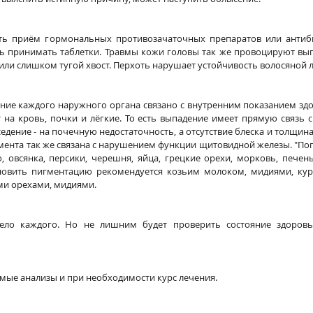
ь приём гормональных противозачаточных препаратов или антибио
ь принимать таблетки. Травмы кожи головы так же провоцируют выпа
 или слишком тугой хвост. Перхоть нарушает устойчивость волосяной 
ние каждого наружного органа связано с внутренним показанием здор
на кровь, почки и лёгкие. То есть выпадение имеет прямую связь с 
едение - на почечную недостаточность, а отсутствие блеска и толщина 
мента так же связана с нарушением функции щитовидной железы. "Поп
 овсянка, персики, черешня, яйца, грецкие орехи, морковь, печень,
новить пигментацию рекомендуется козьим молоком, мидиями, кур
ми орехами, мидиями.
ело каждого. Но не лишним будет проверить состояние здоровь
имые анализы и при необходимости курс лечения.