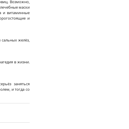
овиц. Возможно, 
 лечебные маски 
а и витаминные 
орогостоящие и 
 сальных желёз, 
агедия в жизни. 
рьёз заняться 
лем, и тогда со 