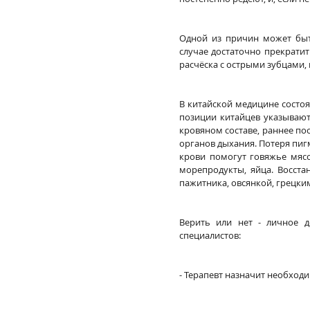
Одной из причин может быт
случае достаточно прекратит
расчёска с острыми зубцами,
В китайской медицине состоя
позиции китайцев указывают 
кровяном составе, раннее пос
органов дыхания. Потеря пиг
крови помогут говяжье мясо,
морепродукты, яйца. Восста
пажитника, овсянкой, грецки
Верить или нет - личное д
специалистов:
- Терапевт назначит необход