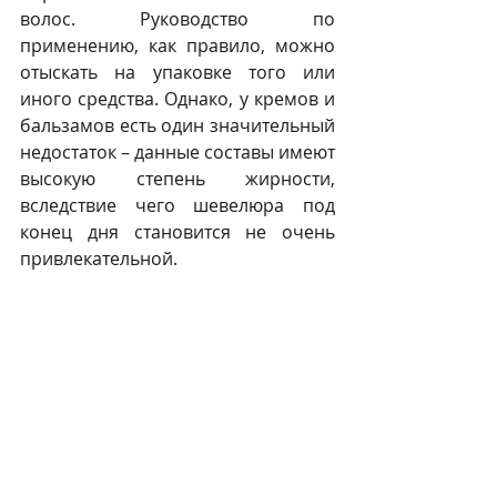
волос. Руководство по 
применению, как правило, можно 
отыскать на упаковке того или 
иного средства. Однако, у кремов и 
бальзамов есть один значительный 
недостаток – данные составы имеют 
высокую степень жирности, 
вследствие чего шевелюра под 
конец дня становится не очень 
привлекательной.
3. Спреи и сыворотки. Данные 
средства эффективны лишь в 
сочетании со стайлером. Такие 
препараты нужно наносить на 
чистую и влажную шевелюру. После 
этого локоны нужно выровнять 