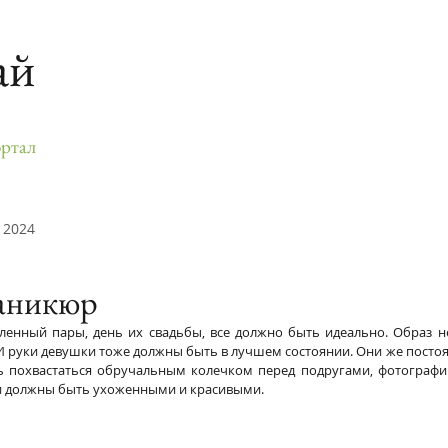
ай
ртал
 2024
аникюр
енный пары, день их свадьбы, все должно быть идеально. Образ н
 И руки девушки тоже должны быть в лучшем состоянии. Они же постоян
сь похвастаться обручальным колечком перед подругами, фотографир
гти должны быть ухоженными и красивыми.