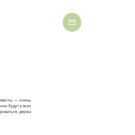
евесты — очень 
но будут у всех 
оваться, держа 