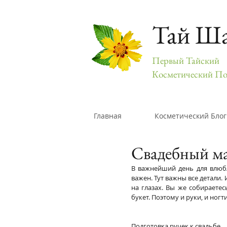
Тай Ш
Первый Тайский
Косметический По
Главная
Косметический Блог
Свадебный м
В важнейший день для влюбл
важен. Тут важны все детали.
на глазах. Вы же собираете
букет. Поэтому и руки, и но
Подготовка ручек к свадьбе.