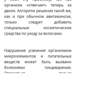
организм «отвечает» теперь за 
двоих. Алгоритм решения такой же, 
как и при обычном авитаминозе, 
только следует добавить 
специальные косметические 
средства по уходу за волосами. 
Нарушение усвоения организмом 
микроэлементов и питательных 
веществ может быть вызвано 
болезнями пищеварения. 
Отделаться только 
рационализацией питания и 
приемом витаминов в данном 
случае не получится. Требуется 
вмешательство гастроэнтеролога. 