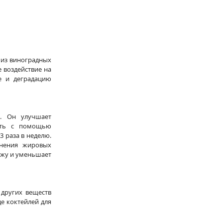
 из виноградных 
 воздействие на 
 и деградацию 
. Он улучшает 
ть с помощью 
 раза в неделю. 
нения жировых 
жу и уменьшает 
других веществ 
 коктейлей для 