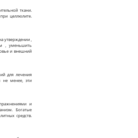
тельной ткани. 
ри целлюлите. 
 утверждении , 
м , уменьшить 
овье и внешний 
ий для лечения 
не менее, эти 
пражнениями и 
низм. Богатые 
итных средств. 