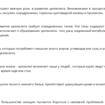
грают важную роль в развитии целлюлита. Виновниками в процесс
н, инсулин, норадреналин, гормоны щитовидной железы и пролактин.
азвитие целлюлита требует определенных генов. Эти гены кодируют 
сполагают к образованию целлюлита - пол, раса, медленный метаболи
щения.
и, которые потребляют слишком много жиров, углеводов или соль и м
целлюлита.
азом жизни - целлюлит возникает чаще у людей , которые курят, веду
 время сидя или стоя.
ишком тесного нижнего белья, препятствует циркуляции крови и может
у большинство женщин пытаются бороться с неловкой проблемой. К