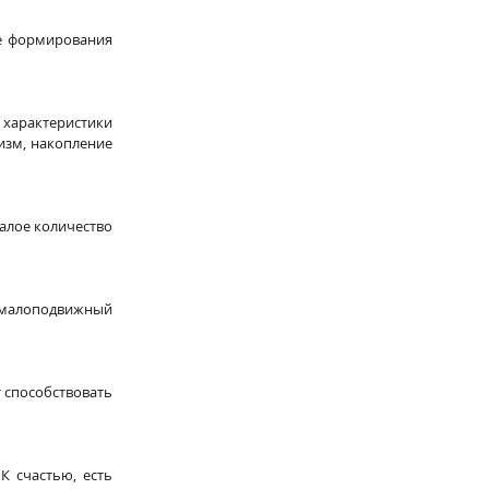
е формирования 
характеристики 
зм, накопление 
алое количество 
т малоподвижный 
 способствовать 
 счастью, есть 