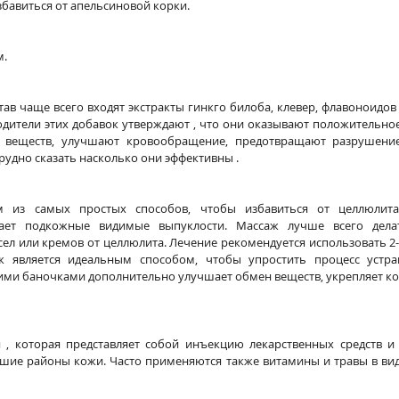
збавиться от апельсиновой корки.
. 
тав чаще всего входят экстракты гинкго билоба, клевер, флавоноидов
одители этих добавок утверждают , что они оказывают положительное
 веществ, улучшают кровообращение, предотвращают разрушение
трудно сказать насколько они эффективны . 
м из самых простых способов, чтобы избавиться от целлюлита
ает подкожные видимые выпуклости. Массаж лучше всего дела
л или кремов от целлюлита. Лечение рекомендуется использовать 2-3
 является идеальным способом, чтобы упростить процесс устра
ими баночками дополнительно улучшает обмен веществ, укрепляет ко
я , которая представляет собой инъекцию лекарственных средств и 
шие районы кожи. Часто применяются также витамины и травы в виде