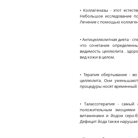
• Коллагеназы - этот естес
Небольшое исследование по
Лечение с помощью коллагена
• Антицеллюлитная диета - с
что сочетание определенн
видимость целлюлита . здор
вид кожи в целом.
• Терапия обертывание - во
целлюлита. Они уменьшают
процедуры носят временный 
• Талассотерапия - самый 
положительным эмоциями л
витаминами и йодом серо-б
Дефицит йода также нарушает