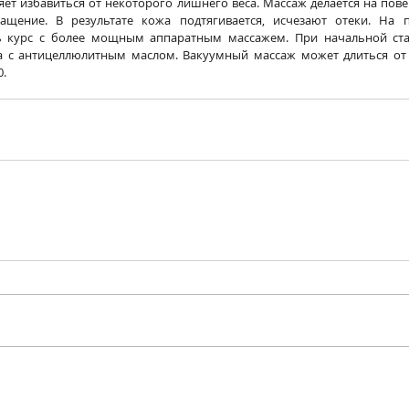
яет избавиться от некоторого лишнего веса. Массаж делается на пове
ащение. В результате кожа подтягивается, исчезают отеки. На п
 курс с более мощным аппаратным массажем. При начальной стад
 с антицеллюлитным маслом. Вакуумный массаж может длиться от 2
0.