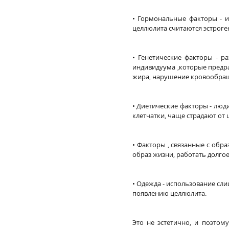
• Гормональные факторы - и
целлюлита считаются эстроге
• Генетические факторы - р
индивидуума ,которые предра
жира, нарушение кровообра
• Диетические факторы - люд
клетчатки, чаще страдают от 
• Факторы , связанные с обр
образ жизни, работать долгое
• Одежда - использование сл
появлению целлюлита.
Это не эстетично, и поэтом