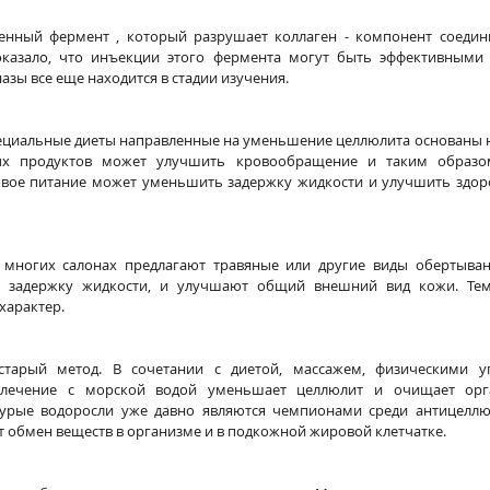
твенный фермент , который разрушает коллаген - компонент соедини
казало, что инъекции этого фермента могут быть эффективными п
зы все еще находится в стадии изучения.
пециальные диеты направленные на уменьшение целлюлита основаны на
ых продуктов может улучшить кровообращение и таким образо
овое питание может уменьшить задержку жидкости и улучшить здор
 многих салонах предлагают травяные или другие виды обертыван
 задержку жидкости, и улучшают общий внешний вид кожи. Тем 
характер.
старый метод. В сочетании с диетой, массажем, физическими у
ечение с морской водой уменьшает целлюлит и очищает орга
урые водоросли уже давно являются чемпионами среди антицеллюл
 обмен веществ в организме и в подкожной жировой клетчатке.