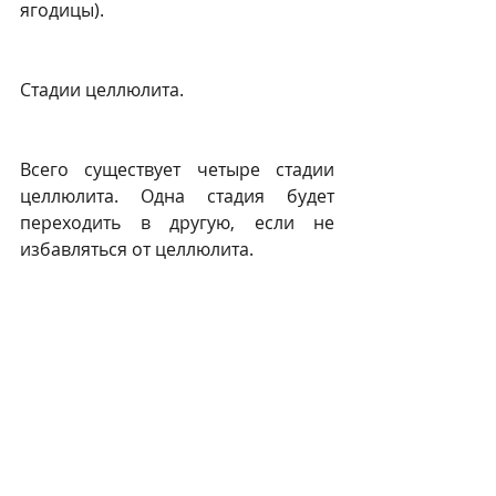
ягодицы).
Стадии целлюлита.
Всего существует четыре стадии 
целлюлита. Одна стадия будет 
переходить в другую, если не 
избавляться от целлюлита.
Первая стадия.
На этой стадии апельсиновой корки 
ещё не видно. Она характеризуется 
потерей упрогости кожи в области 
ягодиц, бёдер. Но если сжать кожу в 