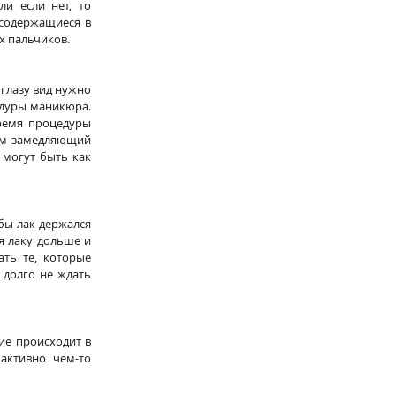
и если нет, то 
содержащиеся в 
х пальчиков. 
глазу вид нужно 
дуры маникюра. 
ремя процедуры 
ем замедляющий 
могут быть как 
ы лак держался 
я лаку дольше и 
ть те, которые 
долго не ждать 
ие происходит в 
активно чем-то 