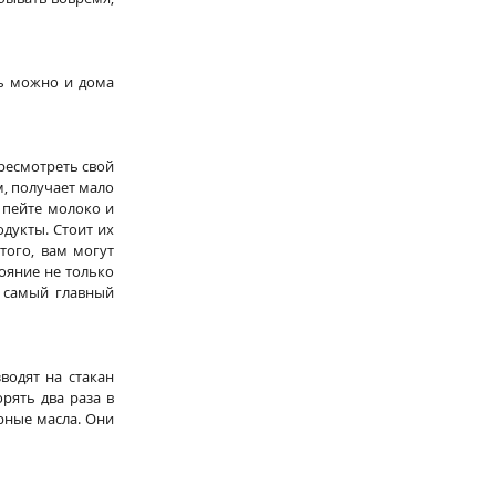
ь можно и дома 
ресмотреть свой 
, получает мало 
 пейте молоко и 
дукты. Стоит их 
ого, вам могут 
яние не только 
 самый главный 
одят на стакан 
ять два раза в 
рные масла. Они 