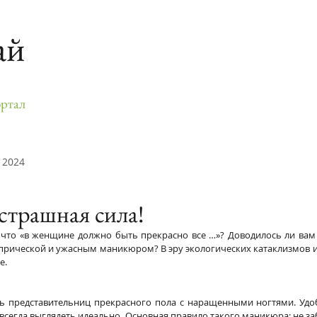
ай
ртал
 2024
 страшная сила!
что «в женщине должно быть прекрасно все …»? Доводилось ли вам в
 прической и ужасным маникюром? В эру экологических катаклизмов и
е.
ь представительниц прекрасного пола с наращенными ногтями. Удоб
егда выглядеть идеально. Основная правило такого маникюра: не заб