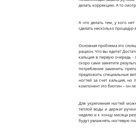
делать коррекцию. А то смот
А что делать тем, у кого не
сделать несколько процедур 
Основная проблема это слоящ
рацион. Что вы едите? Достат
кальция в первую очередь - э
скоро сами заметите результ
потребление заменить препа
предложить специальные вита
ногтей за счет кальция, но
компонент это биотин – он ле
Для укрепления ногтей можн
теплой воды и держат ручки 
неделю и к концу месяца рез
будут увлажнять ногтевую пл