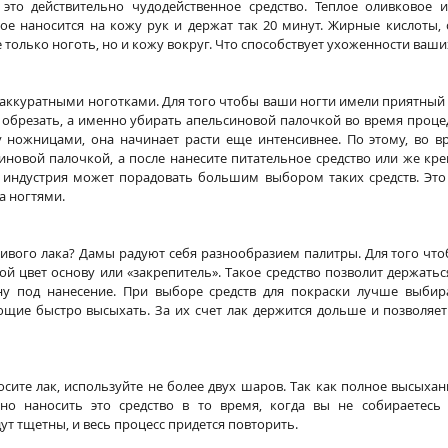
это действительно чудодейственное средство. Теплое оливковое ил
е наносится на кожу рук и держат так 20 минут. Жирные кислоты, 
 только ноготь, но и кожу вокруг. Что способствует ухоженности ваши
 аккуратными ноготками. Для того чтобы ваши ногти имели приятный 
е обрезать, а именно убирать апельсиновой палочкой во время проце
у ножницами, она начинает расти еще интенсивнее. По этому, во в
иновой палочкой, а после нанесите питательное средство или же кр
 индустрия может порадовать большим выбором таких средств. Это 
за ногтями.
ивого лака? Дамы радуют себя разнообразием палитры. Для того чтоб
й цвет основу или «закрепитель». Такое средство позволит держатьс
у под нанесение. При выборе средств для покраски лучше выбира
щие быстро высыхать. За их счет лак держится дольше и позволяет 
сите лак, используйте не более двух шаров. Так как полное высыхан
но наносить это средство в то время, когда вы не собираетесь 
ут тщетны, и весь процесс придется повторить. 