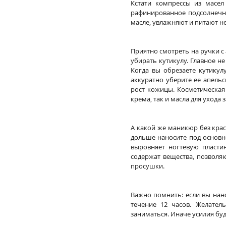
Кстати компрессы из масел 
рафинированное подсолнечно
масле, увлажняют и питают не
Приятно смотреть на ручки с
убирать кутикулу. Главное н
Когда вы обрезаете кутикул
аккуратно уберите ее апельс
рост кожицы. Косметическая
крема, так и масла для ухода 
А какой же маникюр без крас
дольше наносите под основно
выровняет ногтевую пластин
содержат вещества, позволяю
просушки.
Важно помнить: если вы нано
течение 12 часов. Желатель
заниматься. Иначе усилия буд