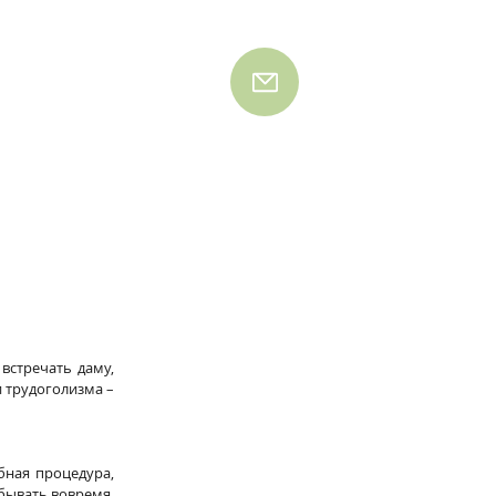
стречать даму, 
 трудоголизма – 
ная процедура, 
ывать вовремя, 