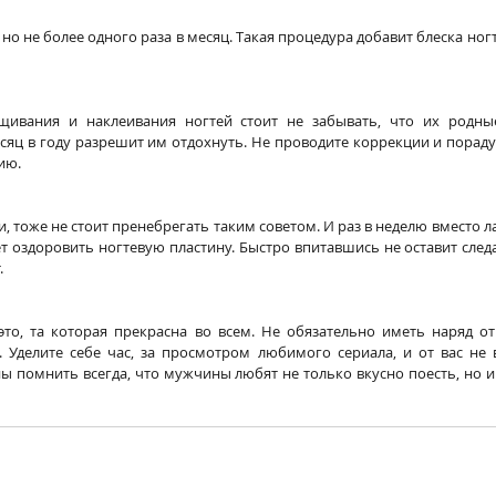
о не более одного раза в месяц. Такая процедура добавит блеска ногт
ивания и наклеивания ногтей стоит не забывать, что их родные
сяц в году разрешит им отдохнуть. Не проводите коррекции и пораду
ию. 
и, тоже не стоит пренебрегать таким советом. И раз в неделю вместо ла
т оздоровить ногтевую пластину. Быстро впитавшись не оставит следа
 
то, та которая прекрасна во всем. Не обязательно иметь наряд от 
. Уделите себе час, за просмотром любимого сериала, и от вас не 
ны помнить всегда, что мужчины любят не только вкусно поесть, но и