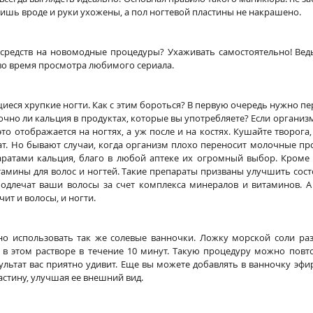
ришь вроде и руки ухожены, а пол ногтевой пластины не накрашено. 
т средств на новомодные процедуры? Ухаживать самостоятельно! Вед
во время просмотра любимого сериала. 
иеся хрупкие ногти. Как с этим бороться? В первую очередь нужно пе
очно ли кальция в продуктах, которые вы употребляете? Если организм
то отображается на ногтях, а уж после и на костях. Кушайте творога,
ат. Но бывают случаи, когда организм плохо переносит молочные про
ратами кальция, благо в любой аптеке их огромный выбор. Кроме т
мины для волос и ногтей. Такие препараты призваны улучшить состо
 подлечат ваши волосы за счет комплекса минералов и витаминов. А
чит и волосы, и ногти.
о использовать так же солевые ванночки. Ложку морской соли разв
в этом растворе в течение 10 минут. Такую процедуру можно повтор
ультат вас приятно удивит. Еще вы можете добавлять в ванночку эфи
астину, улучшая ее внешний вид.